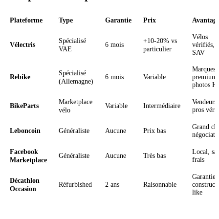
Plateforme
Type
Garantie
Prix
Avantage
Vélos
Spécialisé
+10-20% vs
Vélectris
6 mois
vérifiés,
VAE
particulier
SAV
Marques
Spécialisé
Rebike
6 mois
Variable
premium,
(Allemagne)
photos H
Marketplace
Vendeurs
BikeParts
Variable
Intermédiaire
vélo
pros vérif
Grand ch
Leboncoin
Généraliste
Aucune
Prix bas
négociati
Facebook
Local, sa
Généraliste
Aucune
Très bas
Marketplace
frais
Garantie
Décathlon
Réfurbished
2 ans
Raisonnable
construct
Occasion
like