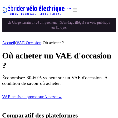
ébrider
vélo électrique
.com
☰
TUNING · DÉBRIDAGE · ENTRETIEN VAE
⚠️ Usage terrain privé uniquement - Débridage illégal sur voie publique
en Europe.
Accueil
›
VAE Occasion
›
Où acheter ?
Où acheter un VAE d'occasion
?
Économisez 30-60% vs neuf sur un VAE d'occasion. À
condition de savoir où acheter.
VAE neufs en promo sur Amazon
→
Comparatif des plateformes