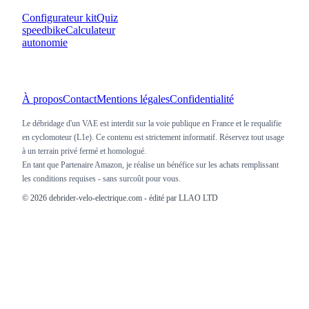
Configurateur kit
Quiz
speedbike
Calculateur
autonomie
À propos
Contact
Mentions légales
Confidentialité
Le débridage d'un VAE est interdit sur la voie publique en France et le requalifie
en cyclomoteur (L1e). Ce contenu est strictement informatif. Réservez tout usage
à un terrain privé fermé et homologué.
En tant que Partenaire Amazon, je réalise un bénéfice sur les achats remplissant
les conditions requises - sans surcoût pour vous.
©
2026
debrider-velo-electrique.com - édité par LLAO LTD