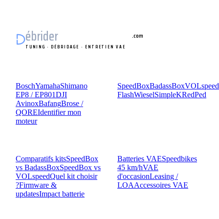
ébrider
vélo électrique
.com
TUNING · DÉBRIDAGE · ENTRETIEN VAE
MOTEURS
KITS
Bosch
Yamaha
Shimano
SpeedBox
BadassBox
VOLspeed
EP8 / EP801
DJI
Flash
Wiesel
SimpleK
RedPed
Avinox
Bafang
Brose /
QORE
Identifier mon
moteur
COMPARATIF
GUIDES
Comparatifs kits
SpeedBox
Batteries VAE
Speedbikes
vs BadassBox
SpeedBox vs
45 km/h
VAE
VOLspeed
Quel kit choisir
d'occasion
Leasing /
?
Firmware &
LOA
Accessoires VAE
updates
Impact batterie
OUTILS