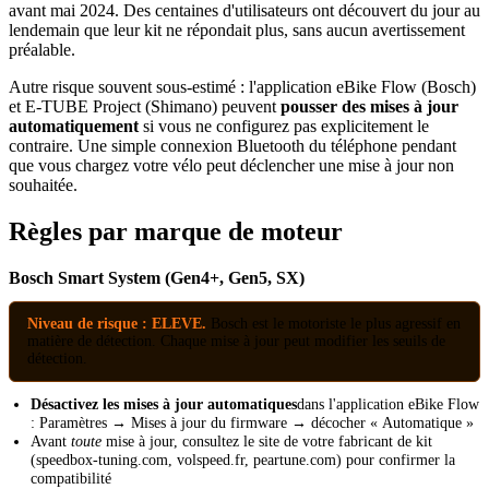
avant mai 2024. Des centaines d'utilisateurs ont découvert du jour au
lendemain que leur kit ne répondait plus, sans aucun avertissement
préalable.
Autre risque souvent sous-estimé : l'application eBike Flow (Bosch)
et E-TUBE Project (Shimano) peuvent
pousser des mises à jour
automatiquement
si vous ne configurez pas explicitement le
contraire. Une simple connexion Bluetooth du téléphone pendant
que vous chargez votre vélo peut déclencher une mise à jour non
souhaitée.
Règles par marque de moteur
Bosch Smart System (Gen4+, Gen5, SX)
Niveau de risque : ELEVE.
Bosch est le motoriste le plus agressif en
matière de détection. Chaque mise à jour peut modifier les seuils de
détection.
Désactivez les mises à jour automatiques
dans l'application eBike Flow
: Paramètres → Mises à jour du firmware → décocher « Automatique »
Avant
toute
mise à jour, consultez le site de votre fabricant de kit
(speedbox-tuning.com, volspeed.fr, peartune.com) pour confirmer la
compatibilité