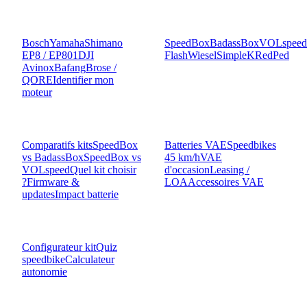
MOTEURS
KITS
Bosch
Yamaha
Shimano
SpeedBox
BadassBox
VOLspeed
EP8 / EP801
DJI
Flash
Wiesel
SimpleK
RedPed
Avinox
Bafang
Brose /
QORE
Identifier mon
moteur
COMPARATIF
GUIDES
Comparatifs kits
SpeedBox
Batteries VAE
Speedbikes
vs BadassBox
SpeedBox vs
45 km/h
VAE
VOLspeed
Quel kit choisir
d'occasion
Leasing /
?
Firmware &
LOA
Accessoires VAE
updates
Impact batterie
OUTILS
Configurateur kit
Quiz
speedbike
Calculateur
autonomie