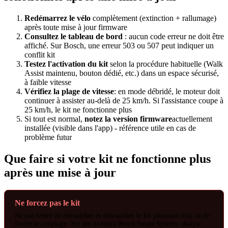
Redémarrez le vélo
complètement (extinction + rallumage)
après toute mise à jour firmware
Consultez le tableau de bord
: aucun code erreur ne doit être
affiché. Sur Bosch, une erreur 503 ou 507 peut indiquer un
conflit kit
Testez l'activation du kit
selon la procédure habituelle (Walk
Assist maintenu, bouton dédié, etc.) dans un espace sécurisé,
à faible vitesse
Vérifiez la plage de vitesse
: en mode débridé, le moteur doit
continuer à assister au-delà de 25 km/h. Si l'assistance coupe à
25 km/h, le kit ne fonctionne plus
Si tout est normal,
notez la version firmware
actuellement
installée (visible dans l'app) - référence utile en cas de
problème futur
Que faire si votre kit ne fonctionne plus
après une mise à jour
Ne forcez pas le kit
Ne pas tenter de rebrancher et débrancher le kit plusieurs fois, ni de
forcer le couplage. Sur les moteurs Bosch Smart System, chaque