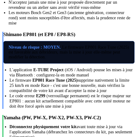
N'acceptez jamais une mise à jour proposée directement par un
revendeur ou un atelier sans avoir vérifié vous-même
Les moteurs Bosch Gen2 et Gen3 (ancienne génération, connecteur
rond) sont moins susceptibles d'être affectés, mais la prudence reste de
mise
Shimano EP801 (et EP8 / EP8-RS)
Niveau de risque : MOYEN.
Le firmware EP801 Race Tune (2025)
est favorable aux débrideurs, mais la mise à jour elle-même peut
modifier la détection.
L'application
E-TUBE Project
(iOS / Android) pousse les mises à jour
via Bluetooth : configurez-la en mode manuel
Le firmware
EP801 Race Tune (2025)
supprime nativement la limite
25 km/h en mode Race - c'est une bonne nouvelle, mais vérifiez la
compatibilité de votre kit avant d'accepter la mise à jour
Le code erreur
E299
(verrouillage permanent) est le risque majeur sur
EP801 : aucun kit actuellement compatible avec cette unité moteur ne
doit être forcé après une mise à jour
Yamaha (PW, PW-X, PW-X2, PW-X3, PW-C2)
Déconnectez physiquement votre kit
avant toute mise à jour via
l'application Yamaha (débranchez les connecteurs du kit, pas seulement