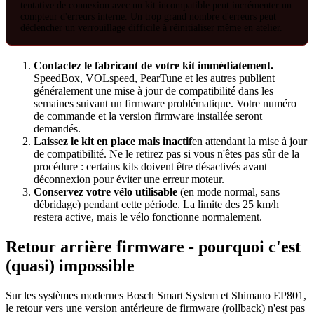
tentative de connexion avec un kit incompatible peut incrémenter un
compteur d'erreurs interne. Un trop grand nombre d'erreurs peut
déclencher un verrouillage difficile à réinitialiser même en atelier.
Contactez le fabricant de votre kit immédiatement.
SpeedBox, VOLspeed, PearTune et les autres publient
généralement une mise à jour de compatibilité dans les
semaines suivant un firmware problématique. Votre numéro
de commande et la version firmware installée seront
demandés.
Laissez le kit en place mais inactif
en attendant la mise à jour
de compatibilité. Ne le retirez pas si vous n'êtes pas sûr de la
procédure : certains kits doivent être désactivés avant
déconnexion pour éviter une erreur moteur.
Conservez votre vélo utilisable
(en mode normal, sans
débridage) pendant cette période. La limite des 25 km/h
restera active, mais le vélo fonctionne normalement.
Retour arrière firmware - pourquoi c'est
(quasi) impossible
Sur les systèmes modernes Bosch Smart System et Shimano EP801,
le retour vers une version antérieure de firmware (rollback) n'est pas