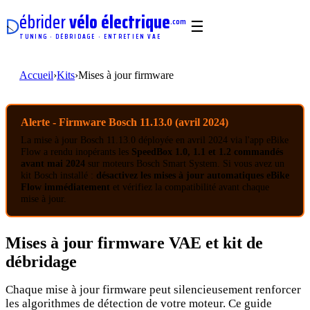
ébrider
vélo électrique
.com
☰
TUNING · DÉBRIDAGE · ENTRETIEN VAE
Accueil
›
Kits
›
Mises à jour firmware
Alerte - Firmware Bosch 11.13.0 (avril 2024)
La mise à jour Bosch 11.13.0 déployée en avril 2024 via l'app eBike
Flow a rendu inopérants les
SpeedBox 1.0, 1.1 et 1.2 commandés
avant mai 2024
sur moteurs Bosch Smart System. Si vous avez un
kit Bosch installé :
désactivez les mises à jour automatiques eBike
Flow immédiatement
et vérifiez la compatibilité avant chaque
mise à jour.
Mises à jour firmware VAE et kit de
débridage
Chaque mise à jour firmware peut silencieusement renforcer
les algorithmes de détection de votre moteur. Ce guide