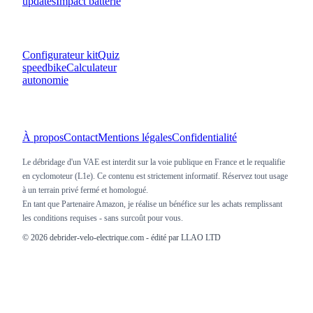
updates
Impact batterie
OUTILS
Configurateur kit
Quiz
speedbike
Calculateur
autonomie
À propos
Contact
Mentions légales
Confidentialité
Le débridage d'un VAE est interdit sur la voie publique en France et le requalifie
en cyclomoteur (L1e). Ce contenu est strictement informatif. Réservez tout usage
à un terrain privé fermé et homologué.
En tant que Partenaire Amazon, je réalise un bénéfice sur les achats remplissant
les conditions requises - sans surcoût pour vous.
©
2026
debrider-velo-electrique.com - édité par LLAO LTD