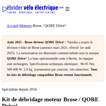
ébrider
vélo électrique
.com
☰
TUNING · DÉBRIDAGE · ENTRETIEN VAE
Accueil
›
Moteurs
›
Brose / QORE Drive³
Août 2025 - Brose devient QORE Drive³ :
Yamaha a acquis la
division e-bike de Brose (annonce mars 2025, effectif 1er août
2025). La motorisation est désormais commercialisée sous la marque
QORE Drive³
. La base opérationnelle reste à Berlin, les équipes
sont inchangées. Spécifications techniques identiques : 90-95 Nm,
500-600 W, 2,9 kg, transmission par courroie, très silencieux.
Tous
les kits de débridage compatibles Brose restent fonctionnels.
Spécialiste depuis 2016
Kit de débridage moteur Brose / QORE
Drive³