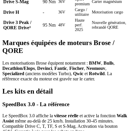
Drive S-Mag
90 Nm
36V
Carter magnésium
premium
Cargo /
Drive H
-
36V
Motorisation cargo
utilitaire
Haute
Drive 3 Peak /
Nouvelle génération,
95 Nm
48V
perf.
QORE Drive³
rebrandé QORE
2025
Marques équipées de moteurs Brose /
QORE
Les motorisations Brose équipent notamment :
BMW
,
Bulls
,
Decathlon/Elops
,
Devinci
,
Fantic
,
Fischer
,
Neomouv
,
Specialized
(anciens modèles Turbo),
Qwic
et
Rotwild
. La
référence exacte du moteur est gravée sur le carter.
Les kits en détail
SpeedBox 3.0 - La référence
Le SpeedBox 3.0 affiche la
vitesse réelle
et active la fonction
Walk
Assist
même au-delà de 25 km/h. Installation 30-45 minutes.
Compatible Drive C, T, TF, S et S-Mag. Activation via bouton