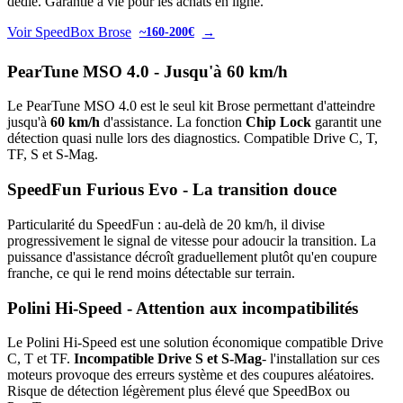
dédié. Garantie à vie pour les achats en ligne.
Voir SpeedBox Brose
→
~160-200€
PearTune MSO 4.0 - Jusqu'à 60 km/h
Le PearTune MSO 4.0 est le seul kit Brose permettant d'atteindre
jusqu'à
60 km/h
d'assistance. La fonction
Chip Lock
garantit une
détection quasi nulle lors des diagnostics. Compatible Drive C, T,
TF, S et S-Mag.
SpeedFun Furious Evo - La transition douce
Particularité du SpeedFun : au-delà de 20 km/h, il divise
progressivement le signal de vitesse pour adoucir la transition. La
puissance d'assistance décroît graduellement plutôt qu'en coupure
franche, ce qui le rend moins détectable sur terrain.
Polini Hi-Speed - Attention aux incompatibilités
Le Polini Hi-Speed est une solution économique compatible Drive
C, T et TF.
Incompatible Drive S et S-Mag
- l'installation sur ces
moteurs provoque des erreurs système et des coupures aléatoires.
Risque de détection légèrement plus élevé que SpeedBox ou