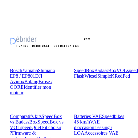
ébrider
vélo électrique
.com
TUNING · DÉBRIDAGE · ENTRETIEN VAE
MOTEURS
KITS
Bosch
Yamaha
Shimano
SpeedBox
BadassBox
VOLspeed
EP8 / EP801
DJI
Flash
Wiesel
SimpleK
RedPed
Avinox
Bafang
Brose /
QORE
Identifier mon
moteur
COMPARATIF
GUIDES
Comparatifs kits
SpeedBox
Batteries VAE
Speedbikes
vs BadassBox
SpeedBox vs
45 km/h
VAE
VOLspeed
Quel kit choisir
d'occasion
Leasing /
?
Firmware &
LOA
Accessoires VAE