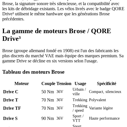
Brose, la signature sonore très silencieuse, et la compatibilité avec
les kits de débridage existants. Les vélos livrés avec le badge QORE
Drive³ utilisent le même hardware que les générations Brose
précédentes.
La gamme de moteurs Brose / QORE
Drive³
Brose (groupe allemand fondé en 1908) est l'un des fabricants les
plus discrets du marché VAE mais équipe des marques premium. Sa
gamme Drive se décline en six versions selon l'usage.
Tableau des moteurs Brose
Moteur
Couple
Tension
Usage
Spécificité
Urbain /
Drive C
50 Nm
36V
Compact, silencieux
ville
Drive T
70 Nm
36V
Trekking
Polyvalent
Trekking
Drive TF
70 Nm
36V
Variante légère
/ speed
Sport /
Drive S
90 Nm
36V
Haute performance
VTT
Sport