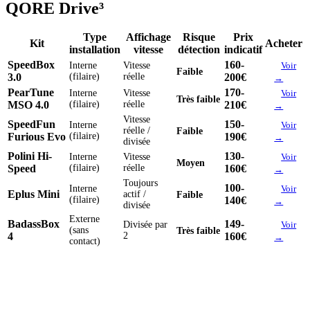
QORE Drive³
Type
Affichage
Risque
Prix
Kit
Acheter
installation
vitesse
détection
indicatif
SpeedBox
160-
Interne
Vitesse
Voir
Faible
3.0
(filaire)
réelle
200€
→
PearTune
170-
Interne
Vitesse
Voir
Très faible
MSO 4.0
(filaire)
réelle
210€
→
Vitesse
SpeedFun
150-
Interne
Voir
réelle /
Faible
Furious Evo
(filaire)
190€
→
divisée
Polini Hi-
130-
Interne
Vitesse
Voir
Moyen
Speed
(filaire)
réelle
160€
→
Toujours
100-
Interne
Voir
Eplus Mini
actif /
Faible
(filaire)
140€
→
divisée
Externe
BadassBox
149-
Divisée par
Voir
(sans
Très faible
4
2
160€
→
contact)