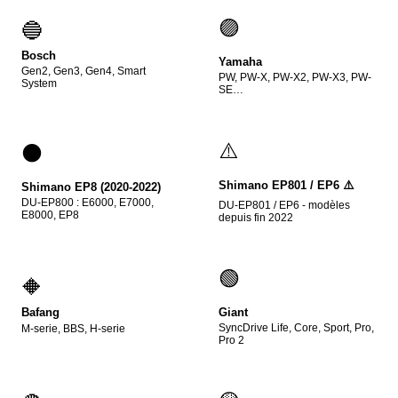
🟣
🔵
Bosch
Yamaha
Gen2, Gen3, Gen4, Smart
PW, PW-X, PW-X2, PW-X3, PW-
System
SE…
⚠️
⚫
Shimano EP801 / EP6 ⚠️
Shimano EP8 (2020-2022)
DU-EP800 : E6000, E7000,
DU-EP801 / EP6 - modèles
E8000, EP8
depuis fin 2022
🟢
🔶
Giant
Bafang
SyncDrive Life, Core, Sport, Pro,
M-serie, BBS, H-serie
Pro 2