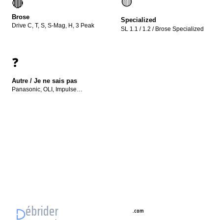
🟡
🔴
Brose
Specialized
Drive C, T, S, S-Mag, H, 3 Peak
SL 1.1 / 1.2 / Brose Specialized
❓
Autre / Je ne sais pas
Panasonic, OLI, Impulse…
ébrider
vélo électrique
.com