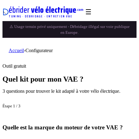
ébrider
vélo électrique
.com
☰
TUNING · DÉBRIDAGE · ENTRETIEN VAE
⚠️ Usage terrain privé uniquement - Débridage illégal sur voie publique
en Europe.
Accueil
›
Configurateur
Outil gratuit
Quel kit pour mon VAE ?
3 questions pour trouver le kit adapté à votre vélo électrique.
Étape
1
/ 3
Quelle est la marque du moteur de votre VAE ?