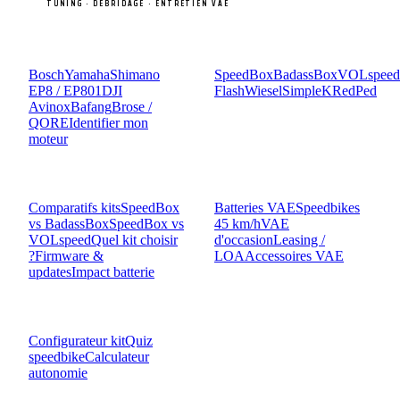
TUNING · DÉBRIDAGE · ENTRETIEN VAE
MOTEURS
KITS
Bosch
Yamaha
Shimano
SpeedBox
BadassBox
VOLspeed
EP8 / EP801
DJI
Flash
Wiesel
SimpleK
RedPed
Avinox
Bafang
Brose /
QORE
Identifier mon
moteur
COMPARATIF
GUIDES
Comparatifs kits
SpeedBox
Batteries VAE
Speedbikes
vs BadassBox
SpeedBox vs
45 km/h
VAE
VOLspeed
Quel kit choisir
d'occasion
Leasing /
?
Firmware &
LOA
Accessoires VAE
updates
Impact batterie
OUTILS
Configurateur kit
Quiz
speedbike
Calculateur
autonomie